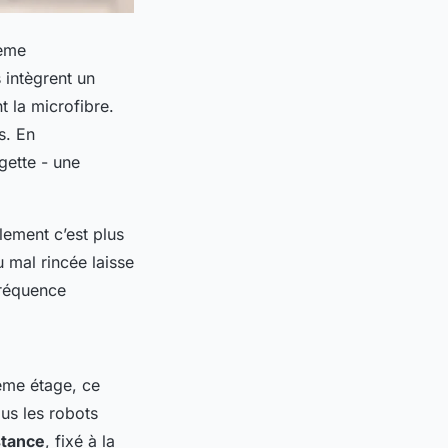
tème
 intègrent un
 la microfibre.
s. En
gette - une
lement c’est plus
 mal rincée laisse
fréquence
ième étage, ce
us les robots
stance
, fixé à la