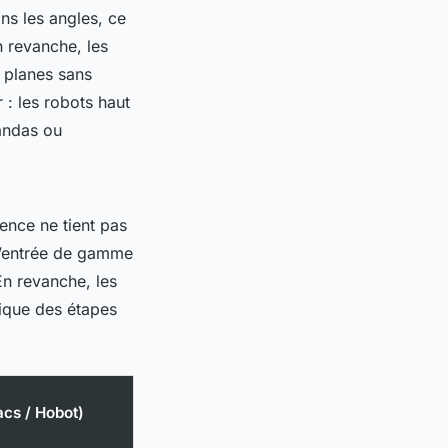
ns les angles, ce
n revanche, les
 planes sans
 : les robots haut
andas ou
rence ne tient pas
d’entrée de gamme
En revanche, les
tique des étapes
cs / Hobot)