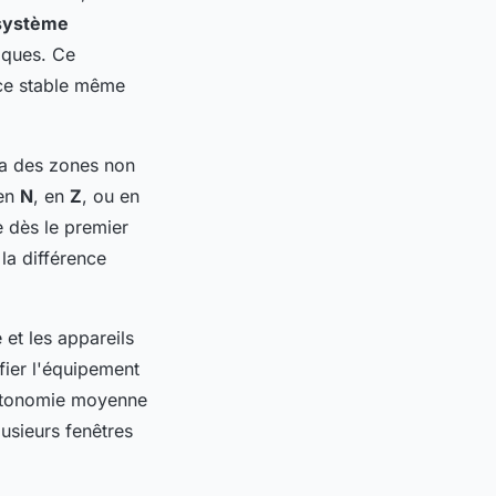
système
iques. Ce
nce stable même
era des zones non
 en
N
, en
Z
, ou en
e dès le premier
la différence
et les appareils
fier l'équipement
’autonomie moyenne
lusieurs fenêtres