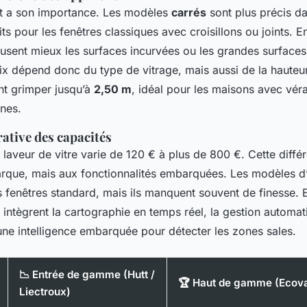
t a son importance. Les modèles
carrés
sont plus précis da
its pour les fenêtres classiques avec croisillons ou joints. E
sent mieux les surfaces incurvées ou les grandes surfaces
ix dépend donc du type de vitrage, mais aussi de la hauteur
t grimper jusqu’à
2,50 m
, idéal pour les maisons avec vér
nes.
ative des capacités
 laveur de vitre varie de 120 € à plus de 800 €. Cette diffé
arque, mais aux fonctionnalités embarquées. Les modèles 
es fenêtres standard, mais ils manquent souvent de finesse. 
intègrent la cartographie en temps réel, la gestion automa
une intelligence embarquée pour détecter les zones sales.
📉 Entrée de gamme (Hutt /
🏆 Haut de gamme (Ecova
Liectroux)