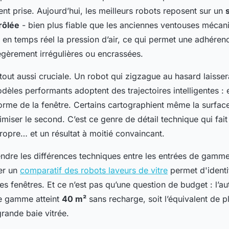
ient prise. Aujourd’hui, les meilleurs robots reposent sur un
rôlée
- bien plus fiable que les anciennes ventouses mécan
en temps réel la pression d’air, ce qui permet une adhére
légèrement irrégulières ou encrassées.
 tout aussi cruciale. Un robot qui zigzague au hasard laiss
dèles performants adoptent des trajectoires intelligentes :
 forme de la fenêtre. Certains cartographient même la surfac
miser le second. C’est ce genre de détail technique qui fait 
propre… et un résultat à moitié convaincant.
dre les différences techniques entre les entrées de gamme 
er un
comparatif des robots laveurs de vitre
permet d'identi
ses fenêtres. Et ce n’est pas qu’une question de budget : l
de gamme atteint
40 m²
sans recharge, soit l’équivalent de p
rande baie vitrée.