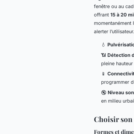
fenêtre ou au cadr
offrant
15 à 20 m
momentanément l’a
alerter l’utilisate
💧
Pulvérisat
📶
Détection 
pleine hauteur
📱
Connectivi
programmer de
🔇
Niveau so
en milieu urba
Choisir son
Formes et dime