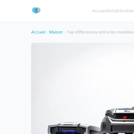
Accueil
Actu
Deco
De
Accueil
›
Maison
›
Top différences entre les modèles