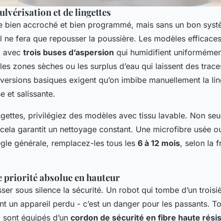
lvérisation et de lingettes
re bien accroché et bien programmé, mais sans un bon sys
il ne fera que repousser la poussière. Les modèles efficaces
é
avec
trois buses d’aspersion
qui humidifient uniformément
 les zones sèches ou les surplus d’eau qui laissent des trace
versions basiques exigent qu’on imbibe manuellement la lin
 et salissante.
ngettes, privilégiez des modèles avec tissu lavable. Non seu
cela garantit un nettoyage constant. Une microfibre usée ou
ègle générale, remplacez-les tous les
6 à 12 mois
, selon la 
ne priorité absolue en hauteur
ser sous silence la sécurité. Un robot qui tombe d’un trois
nt un appareil perdu - c’est un danger pour les passants. To
 sont équipés d’un
cordon de sécurité en fibre haute rési