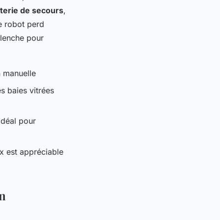
terie de secours
,
e robot perd
clenche pour
n manuelle
s baies vitrées
idéal pour
x est appréciable
on