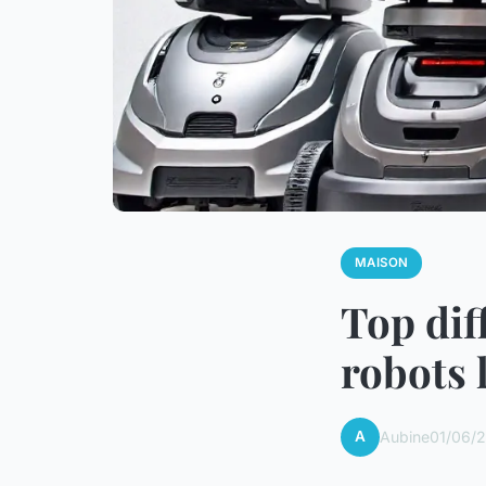
MAISON
Top dif
robots 
A
Aubine
01/06/