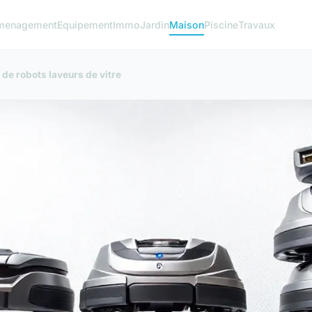
menagement
Equipement
Immo
Jardin
Maison
Piscine
Travaux
 de robots laveurs de vitre