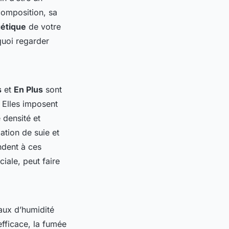
composition, sa
étique
de votre
 quoi regarder
s
et
En Plus
sont
 Elles imposent
 densité et
ation de suie et
ndent à ces
ciale, peut faire
taux d’humidité
efficace, la fumée