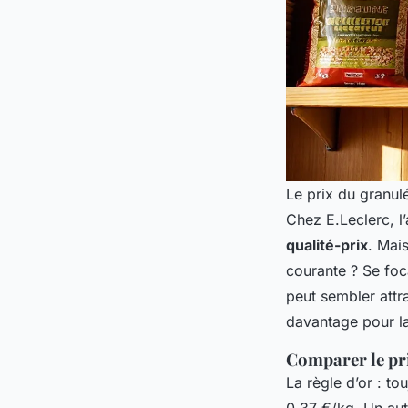
Le prix du granul
Chez E.Leclerc, l
qualité-prix
. Mais
courante ? Se foca
peut sembler attra
davantage pour la
Comparer le pri
La règle d’or : to
0,37 €/kg. Un aut