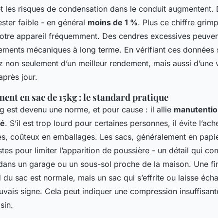
t les risques de condensation dans le conduit augmentent.
ester faible - en général
moins de 1 %
. Plus ce chiffre grim
votre appareil fréquemment. Des cendres excessives peuv
ments mécaniques à long terme. En vérifiant ces données s
 non seulement d’un meilleur rendement, mais aussi d’une v
après jour.
ent en sac de 15kg : le standard pratique
g est devenu une norme, et pour cause : il allie
manutention
sé
. S’il est trop lourd pour certaines personnes, il évite l’a
es, coûteux en emballages. Les sacs, généralement en papi
stes pour limiter l’apparition de poussière - un détail qui 
 dans un garage ou un sous-sol proche de la maison. Une f
 du sac est normale, mais un sac qui s’effrite ou laisse éch
uvais signe. Cela peut indiquer une compression insuffisan
sin.