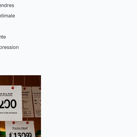
endres
ptimale
nte
pression