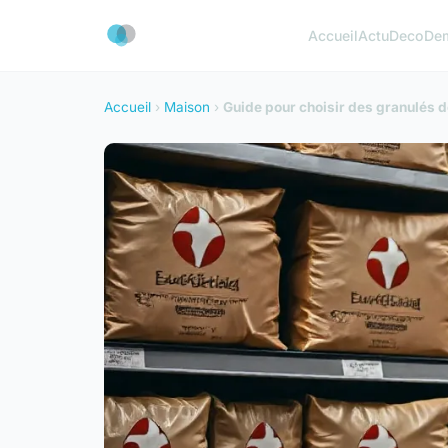
Accueil
Actu
Deco
De
Accueil
›
Maison
›
Guide pour choisir des granulés de