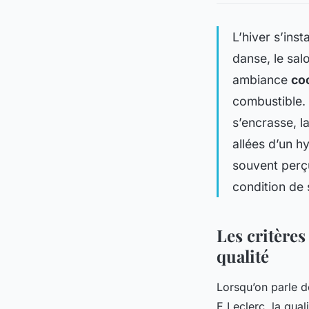
L’hiver s’inst
danse, le sal
ambiance
co
combustible. 
s’encrasse, la
allées d’un h
souvent perçu
condition de s
Les critères
qualité
Lorsqu’on parle d
E.Leclerc, la qual