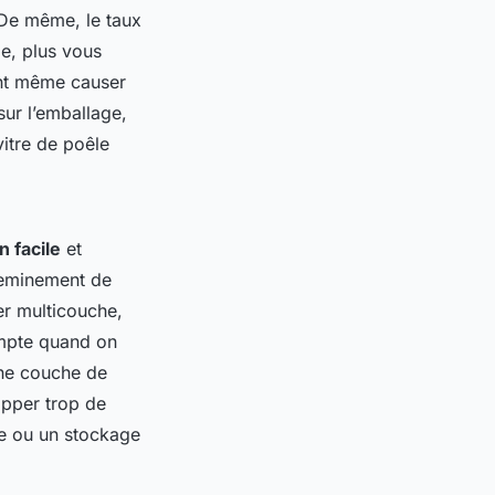
 De même, le taux
pe, plus vous
ent même causer
ur l’emballage,
itre de poêle
 facile
et
cheminement de
er multicouche,
compte quand on
ine couche de
apper trop de
te ou un stockage