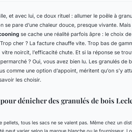
alle, et avec lui, ce doux rituel : allumer le poêle à gra
on se pare d’une chaleur douce, presque vivante. Mais 
cooning
se cache une réalité parfois âpre : le choix d
Trop cher ? La facture chauffe vite. Trop bas de gam
 vitre noircit, l’efficacité chute. Et si la réponse se tro
ypermarché ? Oui, vous avez bien lu. Les
granulés de b
s comme une option d’appoint, méritent qu’on s’y att
avoir les choisir.
 pour dénicher des granulés de bois Lecl
e pellets, tous les sacs ne se valent pas. Même chez un di
ité peut varier selon la marque blanche ou le fournisseur. Lo