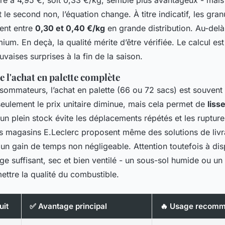
et le second non, l’équation change. À titre indicatif, les gra
ent entre
0,30 et 0,40 €/kg
en grande distribution. Au-delà
. En deçà, la qualité mérite d’être vérifiée. Le calcul est 
vaises surprises à la fin de la saison.
e l'achat en palette complète
sommateurs, l’achat en palette (66 ou 72 sacs) est souvent l
 seulement le prix unitaire diminue, mais cela permet de
liss
 un plein stock évite les déplacements répétés et les ruptur
ins magasins E.Leclerc proposent même des solutions de livr
, un gain de temps non négligeable. Attention toutefois à di
e suffisant, sec et bien ventilé - un sous-sol humide ou un
ttre la qualité du combustible.
uit
✅ Avantage principal
🔥 Usage recom