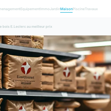
menagement
Equipement
Immo
Jardin
Maison
Piscine
Travaux
 bois E.Leclerc au meilleur prix