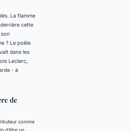
nulés. La flamme
derrière cette
e son
me ? Le poêle
uvait dans les
ois Leclerc
,
arde - à
erc de
stributeur comme
in d’être un