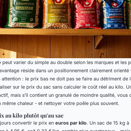
é peut varier du simple au double selon les marques et les p
’avantage réside dans un positionnement clairement orienté 
 attention : le prix bas ne doit pas se faire au détriment de l
liser sur le prix du sac sans calculer le coût réel au kilo. 
ctif, mais s’il contient un granulé de moindre qualité, vous
 même chaleur - et nettoyer votre poêle plus souvent.
x au kilo plutôt qu'au sac
ujours convertir le prix en
euros par kilo
. Un sac de 15 kg à 
re à 4,95 €, soit 0,33 €/kg, semble plus avantageux - mais 