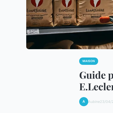
MAISON
Guide p
E.Lecle
A
Aubine
23/04/