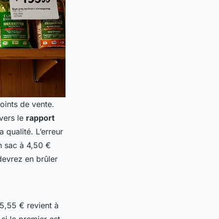
oints de vente.
vers le
rapport
a qualité. L’erreur
Un sac à 4,50 €
 devrez en brûler
5,55 € revient à
si le premier est