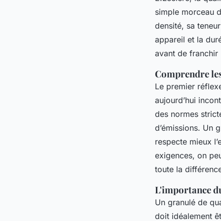
simple morceau de
densité, sa teneu
appareil et la dur
avant de franchir 
Comprendre les 
Le premier réflexe
aujourd’hui incon
des normes strict
d’émissions. Un gr
respecte mieux l’
exigences, on pe
toute la différenc
L'importance du
Un granulé de qua
doit idéalement ê