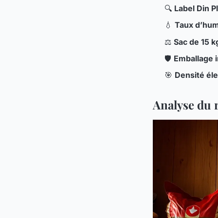
🔍
Label Din P
💧
Taux d’hum
⚖️
Sac de 15 k
🛡️
Emballage i
🎯
Densité él
Analyse du 