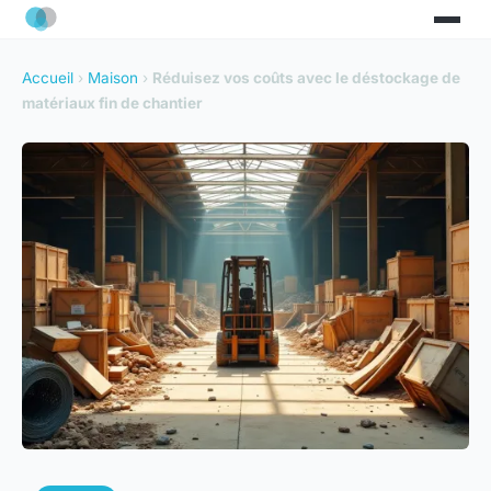
Accueil
›
Maison
›
Réduisez vos coûts avec le déstockage de
matériaux fin de chantier