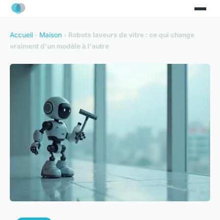
Accueil
›
Maison
›
Robots laveurs de vitre : ce qui change
vraiment d'un modèle à l'autre