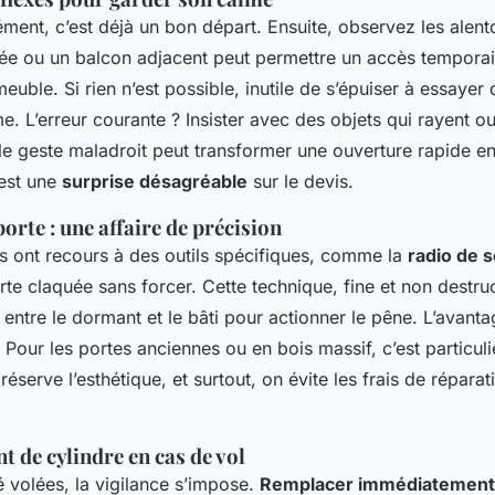
ment, c’est déjà un bon départ. Ensuite, observez les alent
e ou un balcon adjacent peut permettre un accès temporair
uble. Si rien n’est possible, inutile de s’épuiser à essayer
. L’erreur courante ? Insister avec des objets qui rayent ou
le geste maladroit peut transformer une ouverture rapide 
’est une
surprise désagréable
sur le devis.
orte : une affaire de précision
s ont recours à des outils spécifiques, comme la
radio de s
te claquée sans forcer. Cette technique, fine et non destru
in entre le dormant et le bâti pour actionner le pêne. L’avant
Pour les portes anciennes ou en bois massif, c’est particul
éserve l’esthétique, et surtout, on évite les frais de répara
 de cylindre en cas de vol
é volées, la vigilance s’impose.
Remplacer immédiatement l