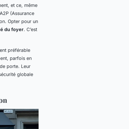
ment, et ce, même
 A2P (Assurance
ion. Opter pour un
té du foyer
. C’est
vent préférable
ent, parfois en
de porte. Leur
sécurité globale
ion