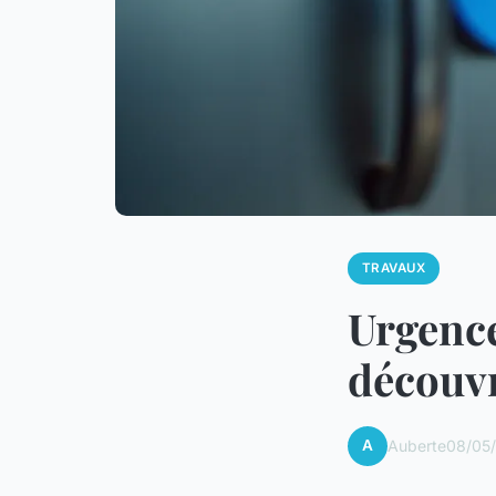
TRAVAUX
Urgence
découvr
A
Auberte
08/05