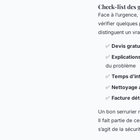
Check-list des 
Face à l’urgence,
vérifier quelques 
distinguent un vra
✅
Devis gratui
✅
Explication
du problème
✅
Temps d’in
✅
Nettoyage a
✅
Facture dét
Un bon serrurier n
Il fait partie de 
s’agit de la sécur