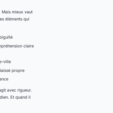
t. Mais mieux vaut
les éléments qui
biguïté
mpréhension claire
-ville
 laissé propre
rance
agit avec rigueur.
idien. Et quand il