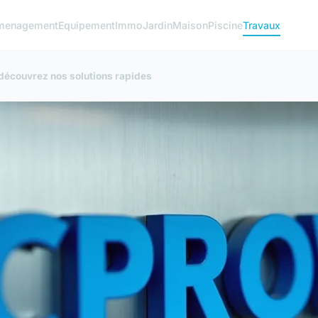
menagement
Equipement
Immo
Jardin
Maison
Piscine
Travaux
 découvrez nos solutions rapides