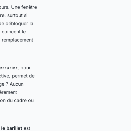
ours. Une fenêtre
e, surtout si
 de débloquer la
 coincent le
en remplacement
errurier
, pour
ctive, permet de
age ? Aucun
ièrement
tion du cadre ou
e barillet
est