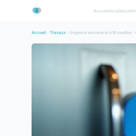
Accueil
Actu
Deco
De
Accueil
›
Travaux
›
Urgence serrurerie à Bruxelles :