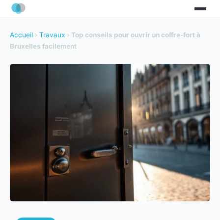
Accueil
›
Travaux
›
Top conseils pour ouvrir un coffre-fort à
Bruxelles facilement