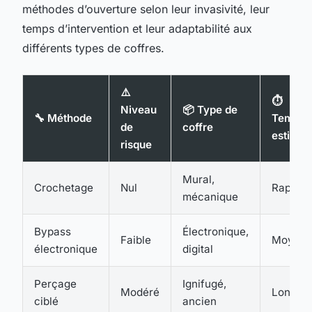
méthodes d’ouverture selon leur invasivité, leur
temps d’intervention et leur adaptabilité aux
différents types de coffres.
⚠️
⏱️
Niveau
📦 Type de
🔧 Méthode
Temps
de
coffre
estimé
risque
Mural,
Crochetage
Nul
Rapide
mécanique
Bypass
Électronique,
Faible
Moyen
électronique
digital
Perçage
Ignifugé,
Modéré
Long
ciblé
ancien