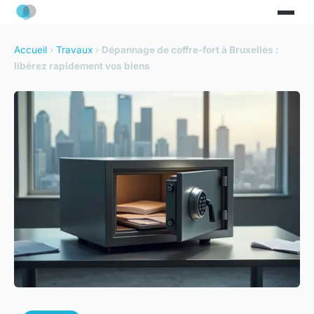
Accueil
›
Travaux
›
Dépannage de coffre-fort à Bruxelles :
libérez rapidement vos biens