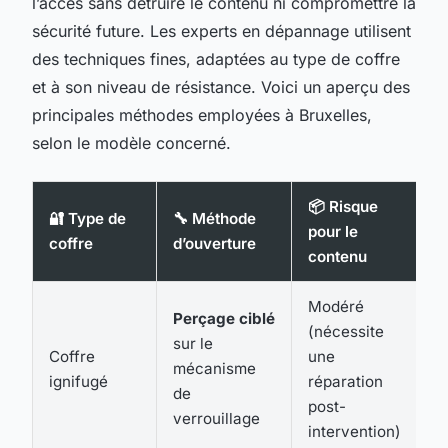
l’accès sans détruire le contenu ni compromettre la
sécurité future. Les experts en dépannage utilisent
des techniques fines, adaptées au type de coffre
et à son niveau de résistance. Voici un aperçu des
principales méthodes employées à Bruxelles,
selon le modèle concerné.
📦 Risque
🔐 Type de
🔧 Méthode
pour le
coffre
d’ouverture
contenu
Modéré
Perçage ciblé
(nécessite
sur le
Coffre
une
mécanisme
ignifugé
réparation
de
post-
verrouillage
intervention)