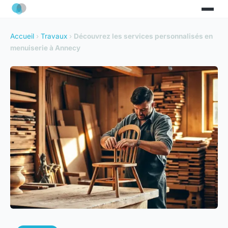
Accueil
›
Travaux
›
Découvrez les services personnalisés en
menuiserie à Annecy