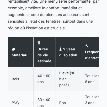
rentabilisent vite. Une menuiserie performante, par
exemple, améliore le confort immédiat et
augmente la cote du bien. Les acheteurs sont
sensibles à l’état des fenêtres, surtout dans une
région où l’isolation est cruciale.
⏳
🔧
🪵
Durée
🌡️ Niveau
Fréquence
Matériau
de vie
d'isolation
d'entretien
estimée
Élevé (si
40 - 60
Tous les 5-
Bois
bien
ans
8 ans
posé)
Tous les 2-
30 - 40
PVC
Bon
3 ans
ans