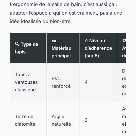
L’ergonomie de la salle de bain, c’est aussi ça :
adapter l’espace à qui on est vraiment, pas à une
idée idéalisée du bien-être.
🧱
⭐ Niveau
🎨
🔍 Type de
Matériau
d’adhérence
Avant
tapis
principal
(sur 5)
déco
Discre
Tapis à
PVC
dispon
ventouses
4
renforcé
en ton
classique
neutr
Aspec
Terre de
Argile
minéra
3
diatomite
naturelle
effet
moder