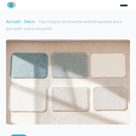
Accueil
›
Deco
›
Top 5 tapis de douche antidérapants pour
garantir votre sécurité