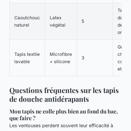
Teinte
Caoutchouc
Latex
douce
5
naturel
végétal
desig
organ
Grand
Tapis textile
Microfibre
choix 
3
lavable
+ silicone
coule
et mot
Questions fréquentes sur les tapis
de douche antidérapants
Mon tapis ne colle plus bien au fond du bac,
que faire ?
Les ventouses perdent souvent leur efficacité à