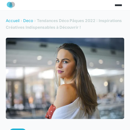
Accueil
›
Deco
›
Tendances Déco Pâques 2022 : Inspirations
Créatives Indispensables à Découvrir !