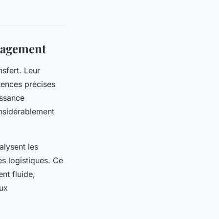
nagement
sfert. Leur
tences précises
issance
onsidérablement
alysent les
es logistiques. Ce
nt fluide,
aux