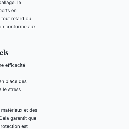
allage, le
perts en
tout retard ou
tion conforme aux
els
e efficacité
 en place des
 le stress
s matériaux et des
Cela garantit que
rotection est