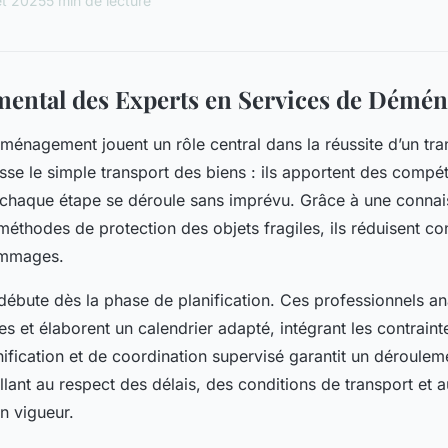
let 2025
5 min de lecture
ental des Experts en Services de Démé
ménagement jouent un rôle central dans la réussite d’un tran
sse le simple transport des biens : ils apportent des compé
 chaque étape se déroule sans imprévu. Grâce à une conna
éthodes de protection des objets fragiles, ils réduisent c
ommages.
 débute dès la phase de planification. Ces professionnels an
s et élaborent un calendrier adapté, intégrant les contraint
ification et de coordination supervisé garantit un dérouleme
lant au respect des délais, des conditions de transport et 
n vigueur.