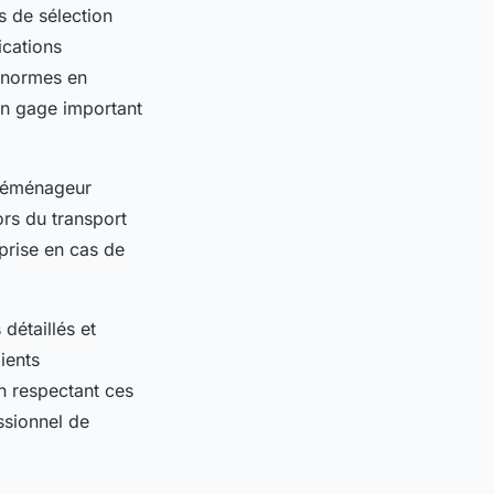
s de sélection
ications
s normes en
un gage important
 déménageur
ors du transport
prise en cas de
détaillés et
lients
En respectant ces
ssionnel de