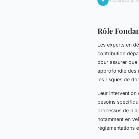
V
Victoire
22 juil
Rôle Fondam
Les experts en dé
contribution dépa
pour assurer que
approfondie des m
les risques de d
Leur intervention
besoins spécifique
processus de plan
notamment en veil
réglementations e