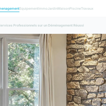
menagement
Equipement
Immo
Jardin
Maison
Piscine
Travaux
 Services Professionnels sur un Déménagement Réussi