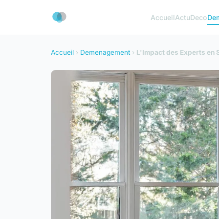
Accueil
Actu
Deco
De
Accueil
›
Demenagement
›
L'Impact des Experts en